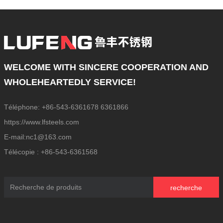
acides et aux alcalis, résistance à la
corrosion
WELCOME WITH SINCERE COOPERATION AND
WHOLEHEARTEDLY SERVICE!
Téléphone: +86-543-6361678 6361866
https://www.lfsteels.com
E-mail:nc1@163.com
Télécopie : +86-543-6361568
recherche