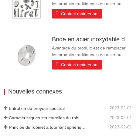
les produits traditionnels en acier au
carbone, en aluminium, en cuivre des
Contact maintenant
produits de protection de
l’environnement, les produits ont une
longue durée de vie Longue durée de
vie, belle apparence, résistance aux
Bride en acier inoxydable de haute qualité
acides et aux alcalis, résistance à la
Avantage du produit: est de remplacer
corrosion…
les produits traditionnels en acier au
carbone, en aluminium, en cuivre des
Contact maintenant
produits de protection de
l’environnement, les produits ont une
longue durée de vie Longue durée de
vie, belle apparence, résistance aux
Nouvelles connexes
acides et aux alcalis, résistance à la
corrosion…
2023-02-01
Entretien du broyeur spectral
2023-02-01
Caractéristiques structurelles du robinet à tournant sphérique à trois voies en acier inoxydable
2023-02-01
Principe du robinet à tournant sphérique à trois voies en acier inoxydable